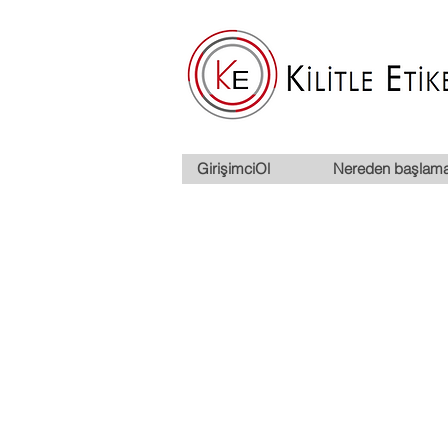
GirişimciOl
Nereden başlama