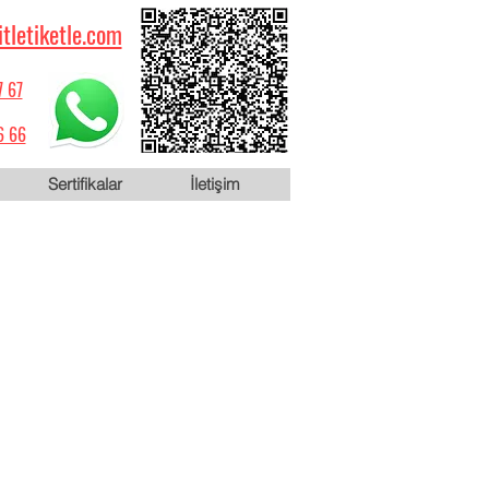
itletiketle.com
7 67
6 66
Sertifikalar
İletişim