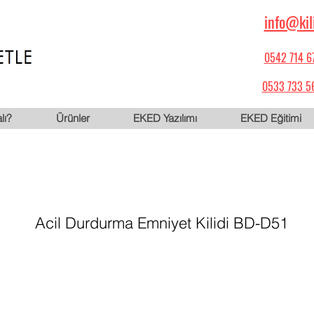
info@kil
0542 714 6
0533 733 5
lı?
Ürünler
EKED Yazılımı
EKED Eğitimi
Acil Durdurma Emniyet Kilidi BD-D51