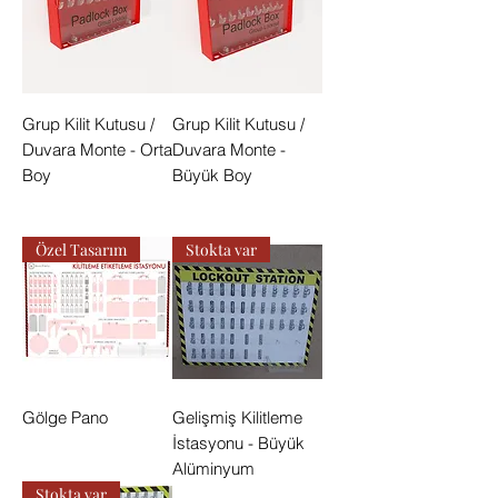
Grup Kilit Kutusu /
Grup Kilit Kutusu /
Duvara Monte - Orta
Duvara Monte -
Boy
Büyük Boy
Özel Tasarım
Stokta var
Gölge Pano
Gelişmiş Kilitleme
İstasyonu - Büyük
Alüminyum
Stokta var