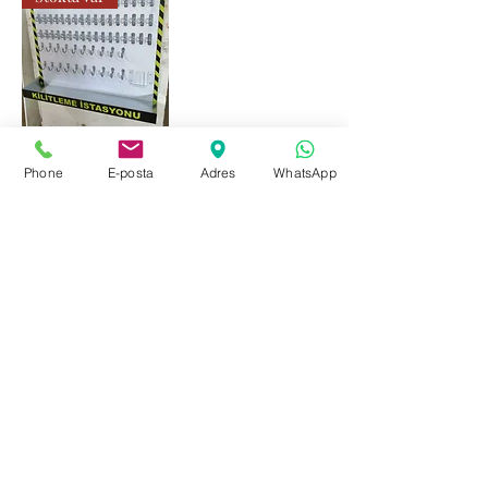
Gelişmiş Kilitleme
Phone
E-posta
Adres
WhatsApp
İstasyonu - Büyük
Alüminyum
Stokta var
Stokta var
Gelişmiş Kilitleme
Gelişmiş Kilitleme
İstasyonu
İstasyonu