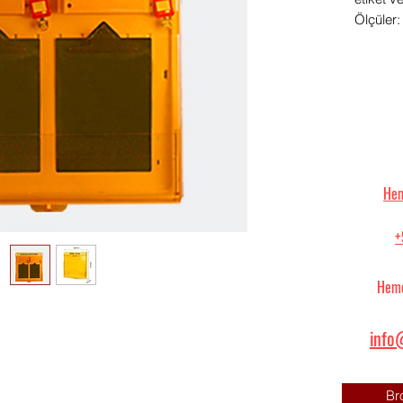
Ölçüle
Hem
+
Heme
info@
Br