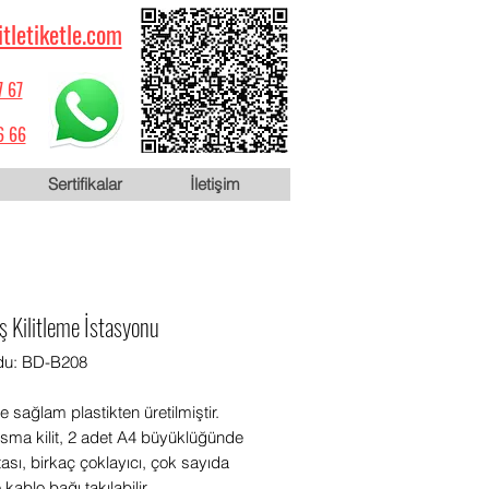
itletiketle.com
7 67
6 66
Sertifikalar
İletişim
ş Kilitleme İstasyonu
du: BD-B208
ve sağlam plastikten üretilmiştir.
asma kilit, 2 adet A4 büyüklüğünde
tası, birkaç çoklayıcı, çok sayıda
 kablo bağı takılabilir.