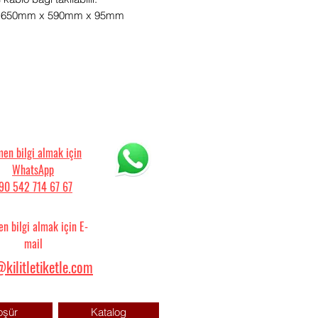
r: 650mm x 590mm x 95mm
en bilgi almak için
WhatsApp
90 542 714 67 67
n bilgi almak için E-
mail
kilitletiketle.com
oşür
Katalog