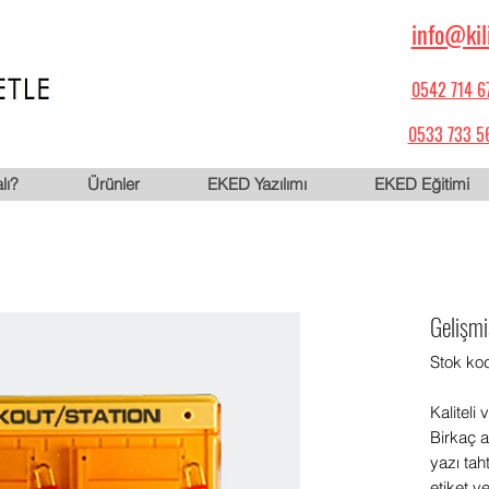
info@kil
0542 714 6
0533 733 5
lı?
Ürünler
EKED Yazılımı
EKED Eğitimi
Gelişmi
Stok ko
Kaliteli 
Birkaç 
yazı tah
etiket ve