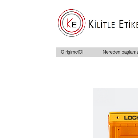
GirişimciOl
Nereden başlama