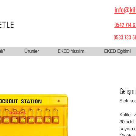
info@kil
0542 714 6
0533 733 5
lı?
Ürünler
EKED Yazılımı
EKED Eğitimi
Gelişmi
Stok ko
Kaliteli 
30 adet 
sayıda et
Ölçüle