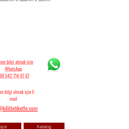
en bilgi almak için
WhatsApp
90 542 714 67 67
n bilgi almak için E-
mail
kilitletiketle.com
oşür
Katalog