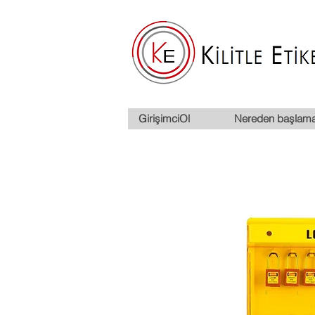
GirişimciOl
Nereden başlama