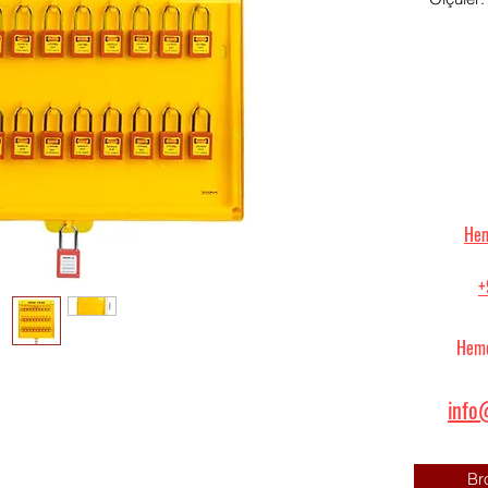
Hem
+
Heme
info@
Br