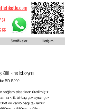
itletiketle.com
7 67
6 66
Sertifikalar
İletişim
ş Kilitleme İstasyonu
du: BD-B202
ve sağlam plastikten üretilmiştir.
asma kilit, birkaç çoklayıcı, çok
iket ve kablo bağı takılabilir.
r: 650mm x 580mm x 95mm