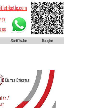
itletiketle.com
7 67
6 66
Sertifikalar
İletişim
lar /
lar