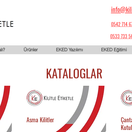
info@kil
0542 714 6
0533 733 5
lı?
Ürünler
EKED Yazılımı
EKED Eğitimi
KATALOGLAR
Asma Kilitler
Çanta
Kutu