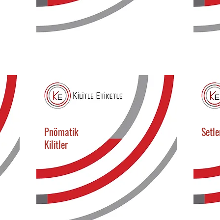
Pnömatik
Setle
Kilitler