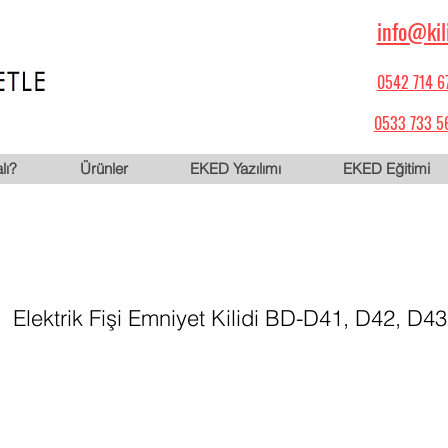
info@kil
0542 714 6
0533 733 5
lı?
Ürünler
EKED Yazılımı
EKED Eğitimi
Elektrik Fişi Emniyet Kilidi BD-D41, D42, D43