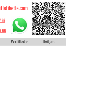
itletiketle.com
7 67
6 66
Sertifikalar
İletişim