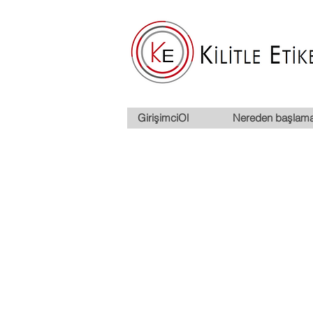
GirişimciOl
Nereden başlama