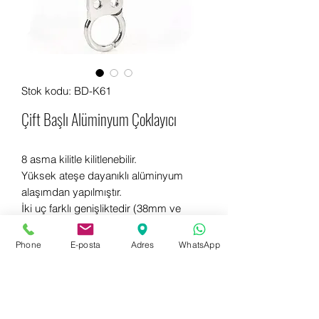
Stok kodu: BD-K61
Çift Başlı Alüminyum Çoklayıcı
8 asma kilitle kilitlenebilir.
Yüksek ateşe dayanıklı alüminyum
alaşımdan yapılmıştır.
İki uç farklı genişliktedir (38mm ve
25mm).
Phone
E-posta
Adres
WhatsApp
Hemen bilgi almak için WhatsApp
+90 542 714 67 67