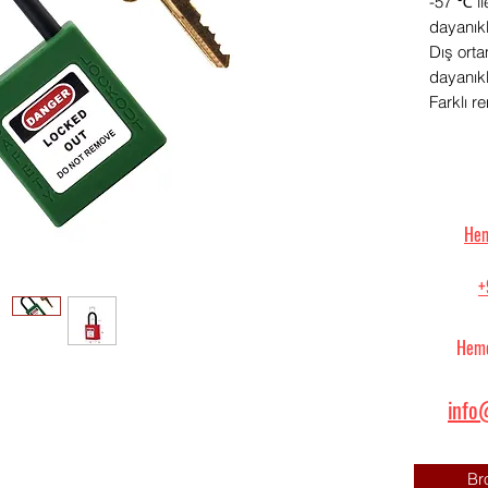
-57 ℃ il
dayanıklı
Dış ort
dayanıklı
Farklı r
Hem
+
Heme
info@
Br