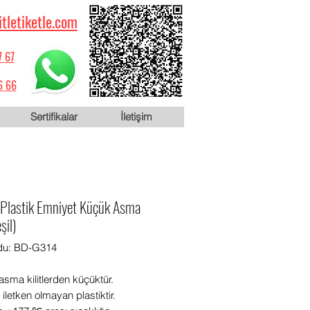
itletiketle.com
7 67
6 66
Sertifikalar
İletişim
lastik Emniyet Küçük Asma
şil)
du: BD-G314
sma kilitlerden küçüktür.
iletken olmayan plastiktir.