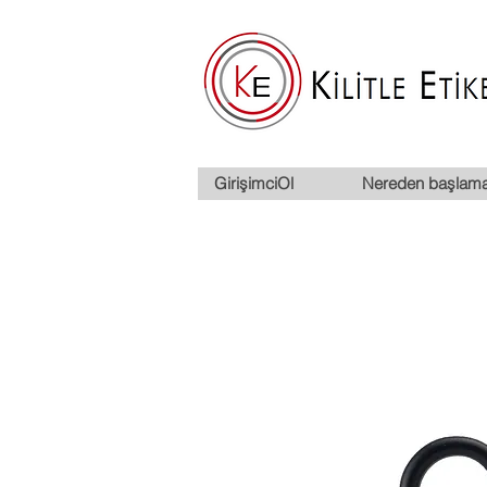
GirişimciOl
Nereden başlama