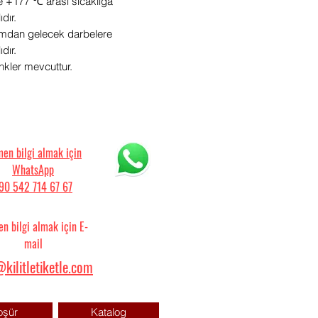
e +177 ℃ arası sıcaklığa
dır.
amdan gelecek darbelere
dır.
enkler mevcuttur.
en bilgi almak için
WhatsApp
90 542 714 67 67
n bilgi almak için E-
mail
kilitletiketle.com
oşür
Katalog