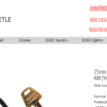
info@kil
0542 714 6
0533 733 5
lı?
Ürünler
EKED Yazılımı
EKED Eğitimi
25mm P
Kilit (Ye
Stok ko
Normal a
Kelepçe 