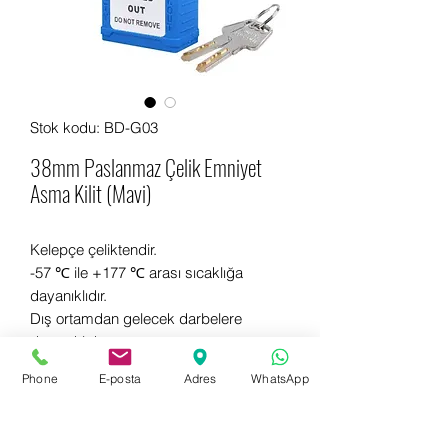
Stok kodu: BD-G03
38mm Paslanmaz Çelik Emniyet
Asma Kilit (Mavi)
Kelepçe çeliktendir.
-57 ℃ ile +177 ℃ arası sıcaklığa
dayanıklıdır.
Dış ortamdan gelecek darbelere
dayanıklıdır.
Farklı renkler mevcuttur.
Phone
E-posta
Adres
WhatsApp
Hemen bilgi almak için WhatsApp