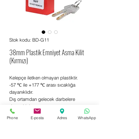
Stok kodu: BD-G11
38mm Plastik Emniyet Asma Kilit
(Kırmızı)
Kelepçe iletken olmayan plastiktir.
-57 ℃ ile +177 ℃ arası sıcaklığa
dayanıklıdır.
Dış ortamdan gelecek darbelere
dayanıklıdır.
Farklı renkler mevcuttur.
Phone
E-posta
Adres
WhatsApp
Hemen bilgi almak için WhatsApp