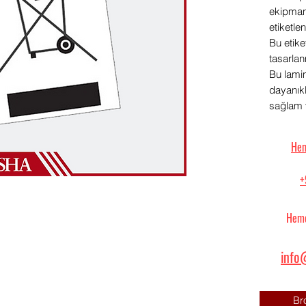
ekipmanl
etiketle
Bu etik
tasarlan
Bu lamin
dayanık
sağlam v
Hem
+
Heme
info@
Br