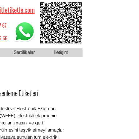
itletiketle.com
7 67
6 66
Sertifikalar
İletişim
zenleme Etiketleri
ktrikli ve Elektronik Ekipman
i (WEEE), elektrikli ekipmanın
kullanılmasını ve geri
ülmesini teşvik etmeyi amaçlar.
yasaya sunulan tüm elektrikli