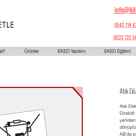
info@kil
0542 714 6
0533 733 5
lı?
Ürünler
EKED Yazılımı
EKED Eğitimi
Atık Dü
Atık Ele
Direktif
yeniden 
dönüştür
AB'de pi