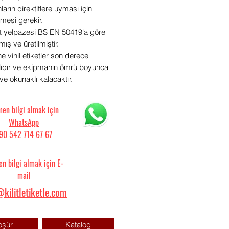
arın direktiflere uyması için
nmesi gerekir.
et yelpazesi BS EN 50419'a göre
mış ve üretilmiştir.
e vinil etiketler son derece
lıdır ve ekipmanın ömrü boyunca
e okunaklı kalacaktır.
en bilgi almak için
WhatsApp
90 542 714 67 67
n bilgi almak için E-
mail
kilitletiketle.com
oşür
Katalog