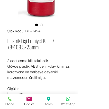
Stok kodu: BD-D42A
Elektrik Fişi Emniyet Kilidi /
78×169.5×25mm
2 adet asma kilit takılabilir.
Gövde plastik ABS' den, kolay kırılmaz,
korozyona ve darbeye dayanıklı
malzemeden üretilmiştir.
Ölçüler
İç çap: 78 mm,
İç yükseklik: 169.5 mm,
Phone
E-posta
Adres
WhatsApp
Delik çapı: 25 mm