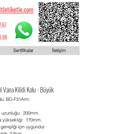
itletiketle.com
7 67
6 66
Sertifikalar
İletişim
l Vana Kilidi Kolu - Büyük
du: BD-F31Arm
k uzunluğu: 200mm.
 yüksekliği: 170mm.
genişliği için uygundur.
nlığı: 2.8cm.