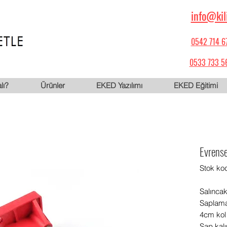
info@kil
0542 714 6
0533 733 5
lı?
Ürünler
EKED Yazılımı
EKED Eğitimi
Evrense
Stok ko
Salınca
Saplama
4cm kol 
Sap kalı