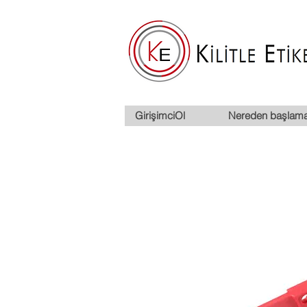
GirişimciOl
Nereden başlama