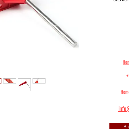
Hem
+
Heme
info@
Br