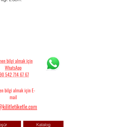
en bilgi almak için
WhatsApp
90 542 714 67 67
n bilgi almak için E-
mail
kilitletiketle.com
oşür
Katalog