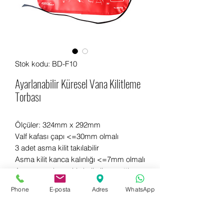
Stok kodu: BD-F10
Ayarlanabilir Küresel Vana Kilitleme
Torbası
Ölçüler: 324mm x 292mm
Valf kafası çapı <=30mm olmalı
3 adet asma kilit takılabilir
Asma kilit kanca kalınlığı <=7mm olmalı
Aşınmaya dayanıklı, kaliteli ve sağlam
malzemeden üretilmiştir
Phone
E-posta
Adres
WhatsApp
Hemen bilgi almak için WhatsApp