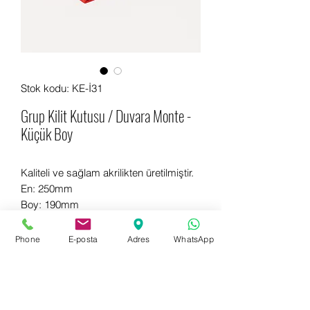
Stok kodu: KE-İ31
Grup Kilit Kutusu / Duvara Monte -
Küçük Boy
Kaliteli ve sağlam akrilikten üretilmiştir.
En: 250mm
Boy: 190mm
Genişlik: 85mm
Phone
E-posta
Adres
WhatsApp
Hemen bilgi almak için WhatsApp
+90 542 714 67 67