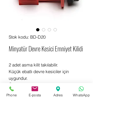
Stok kodu: BD-D20
Minyatür Devre Kesici Emniyet Kilidi
2 adet asma kilit takılabilir.
Küçük ebatlı devre kesiciler için
uygundur.
Ölçüler: 7 - 15mm aralığında
Phone
E-posta
Adres
WhatsApp
Hemen bilgi almak için WhatsApp
+90 542 714 67 67