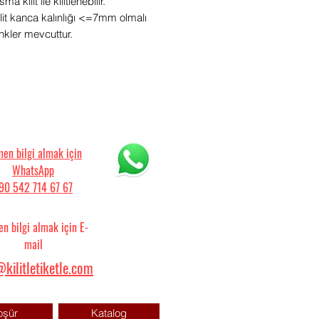
ma kilit ile kilitlenebilir.
it kanca kalınlığı <=7mm olmalı
enkler mevcuttur.
en bilgi almak için
WhatsApp
90 542 714 67 67
n bilgi almak için E-
mail
kilitletiketle.com
oşür
Katalog