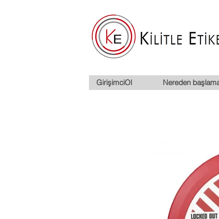
GirişimciOl
Nereden başlama