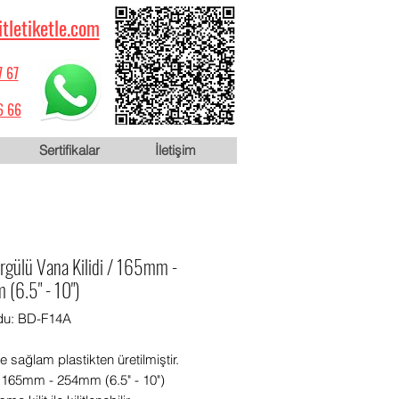
itletiketle.com
7 67
6 66
Sertifikalar
İletişim
rgülü Vana Kilidi / 165mm -
(6.5" - 10")
du: BD-F14A
ve sağlam plastikten üretilmiştir.
: 165mm - 254mm (6.5" - 10")