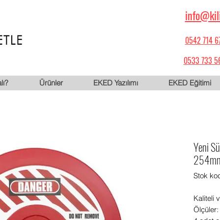
info@kil
0542 714 6
0533 733 5
lı?
Ürünler
EKED Yazılımı
EKED Eğitimi
Yeni Sü
254mm 
Stok ko
Kaliteli 
Ölçüler