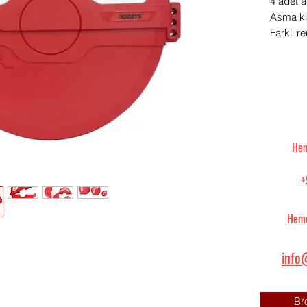
4 adet as
Asma kil
Farklı r
Hem
+
Heme
info@
Br