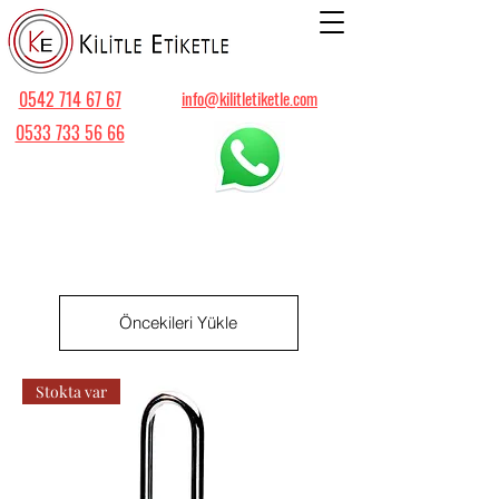
0542 714 67 67
info@kilitletiketle.com
0533 733 56 66
Öncekileri Yükle
Stokta var