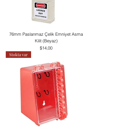
76mm Paslanmaz Çelik Emniyet Asma
Kilit (Beyaz)
Fiyat
$14,00
Stokta var