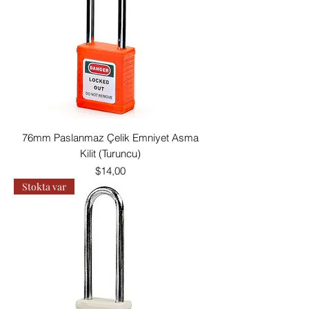
76mm Paslanmaz Çelik Emniyet Asma
Kilit (Turuncu)
Fiyat
$14,00
Stokta var