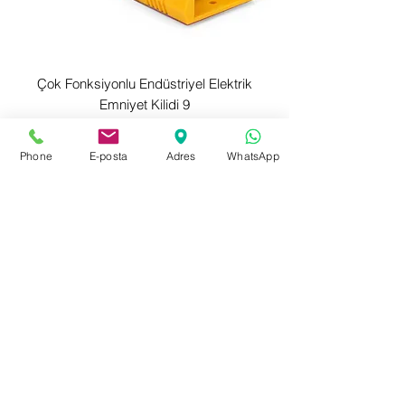
Çok Fonksiyonlu Endüstriyel Elektrik
Emniyet Kilidi 9
Fiyat
$24,00
Stokta var
Phone
E-posta
Adres
WhatsApp