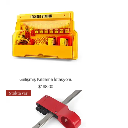
Gelişmiş Kilitleme İstasyonu
Fiyat
$198,00
Stokta var