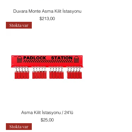
Duvara Monte Asma Kilit İstasyonu
Fiyat
$213,00
Stokta var
Asma Kilit İstasyonu / 24'lü
Fiyat
$25,00
Stokta var