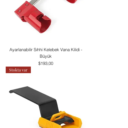
Ayarlanabilir Sıhhi Kelebek Vana Kilidi -
Büyük
Fiyat
$193,00
Stokta var